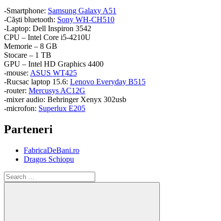
-Smartphone:
Samsung Galaxy A51
-Căști bluetooth:
Sony WH-CH510
-Laptop: Dell Inspiron 3542
CPU – Intel Core i5-4210U
Memorie – 8 GB
Stocare – 1 TB
GPU – Intel HD Graphics 4400
-mouse:
ASUS WT425
-Rucsac laptop 15.6:
Lenovo Everyday B515
-router:
Mercusys AC12G
-mixer audio: Behringer Xenyx 302usb
-microfon:
Superlux E205
Parteneri
FabricaDeBani.ro
Dragos Schiopu
Search
for: