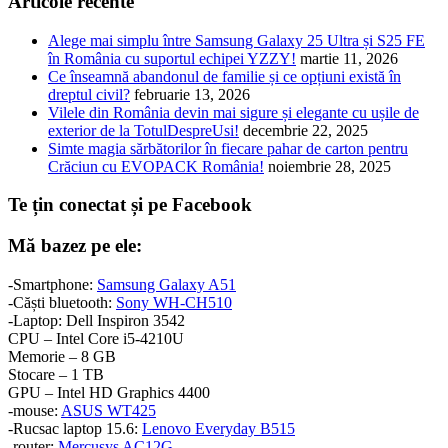
Articole recente
Alege mai simplu între Samsung Galaxy 25 Ultra și S25 FE
în România cu suportul echipei YZZY!
martie 11, 2026
Ce înseamnă abandonul de familie și ce opțiuni există în
dreptul civil?
februarie 13, 2026
Vilele din România devin mai sigure și elegante cu ușile de
exterior de la TotulDespreUsi!
decembrie 22, 2025
Simte magia sărbătorilor în fiecare pahar de carton pentru
Crăciun cu EVOPACK România!
noiembrie 28, 2025
Te țin conectat și pe Facebook
Mă bazez pe ele:
-Smartphone:
Samsung Galaxy A51
-Căști bluetooth:
Sony WH-CH510
-Laptop: Dell Inspiron 3542
CPU – Intel Core i5-4210U
Memorie – 8 GB
Stocare – 1 TB
GPU – Intel HD Graphics 4400
-mouse:
ASUS WT425
-Rucsac laptop 15.6:
Lenovo Everyday B515
-router:
Mercusys AC12G