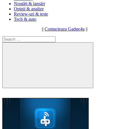
Noutăți & lansări
Opinii & analize
Review-uri & teste
Tech & auto
||
Contacteaza Gadge4u
||
Search
for:
Search