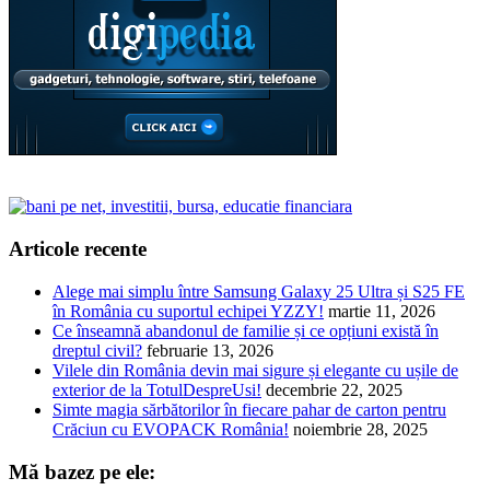
Articole recente
Alege mai simplu între Samsung Galaxy 25 Ultra și S25 FE
în România cu suportul echipei YZZY!
martie 11, 2026
Ce înseamnă abandonul de familie și ce opțiuni există în
dreptul civil?
februarie 13, 2026
Vilele din România devin mai sigure și elegante cu ușile de
exterior de la TotulDespreUsi!
decembrie 22, 2025
Simte magia sărbătorilor în fiecare pahar de carton pentru
Crăciun cu EVOPACK România!
noiembrie 28, 2025
Mă bazez pe ele: