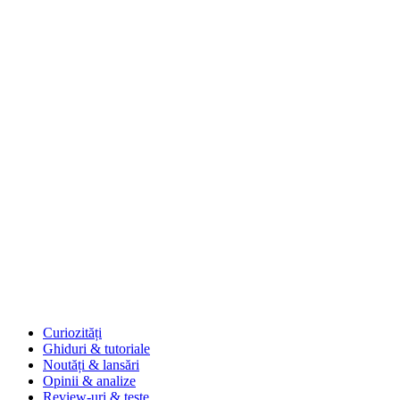
Curiozități
Ghiduri & tutoriale
Noutăți & lansări
Opinii & analize
Review-uri & teste